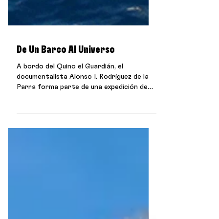
De Un Barco Al Universo
A bordo del Quino el Guardián, el
documentalista Alonso I. Rodríguez de la
Parra forma parte de una expedición de
monitoreo en los refugios pesqueros. Un
barco, descubre, es un organismo vivo:
chef, capitán, ingeniero, científicos,
pescadores y buzos funcionan como un
solo cuerpo. Y si un barco es un sistema,
también lo es la Tierra, y también el
universo. Una crónica sobre cómo una
mota de polvo podría salvarlo todo.