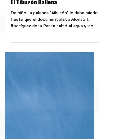
El Tiburón Ballena
De niño, la palabra "tiburón" le daba miedo.
Hasta que el documentalista Alonso I.
Rodríguez de la Parra saltó al agua y vio
pasar al pez más grande del océano: el
tiburón ballena, gigante, gentil y sin un solo
diente peligroso. Entre una manta gigante
inesperada y una boca enorme llena de
peces, una crónica sobre el día en que el
miedo se transformó en curiosidad y amor
por el mar.