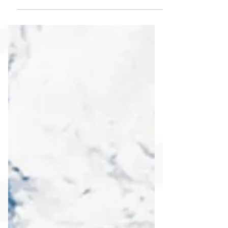
Sur marca el fin de la primera etapa bajo el
nuevo plan de manejo y deja abierto uno de
los debates más intensos del turismo de
naturaleza en México. En este análisis
periodístico —que no representa la
postura institucional de Mares de México
— reunimos los argumentos de
investigadores, operadores y
conservacionistas sobre cómo debe
convivir el turismo con una de las especies
más inteligentes del océano.