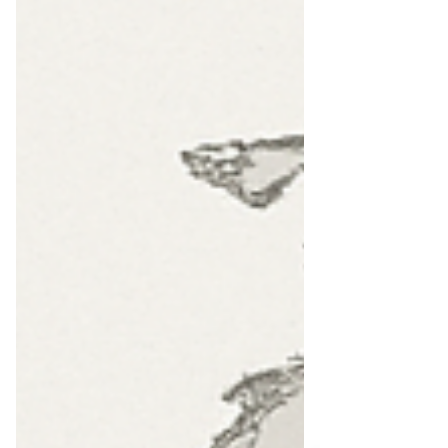
población? Foto por Alonso I. Rodriguez
de la Parra México se posiciona a la
vanguardia en la investigación marina con
un proyecto que aplica ultrasonido
submarino portátil para estudiar a la
manta gigante ( Mobula birostris ). Aunque
en el pasado se habían intentado técnicas
similares, es la primera vez que se logra
hacerlo con el respaldo científico, el
equipo especializado y la coordinación ne