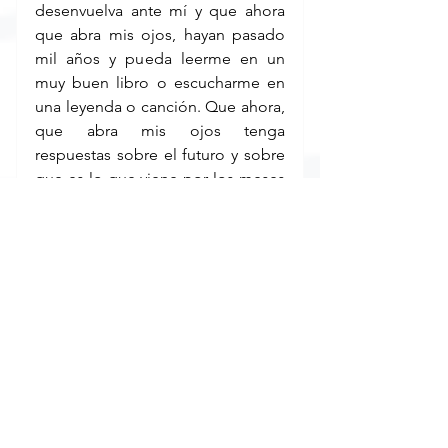
desenvuelva ante mí y que ahora 
que abra mis ojos, hayan pasado 
mil años y pueda leerme en un 
muy buen libro o escucharme en 
una leyenda o canción. Que ahora, 
que abra mis ojos tenga 
respuestas sobre el futuro y sobre 
que es lo que viene por los meses 
más adelante.
Yo flotando entre el azul - Jorge 