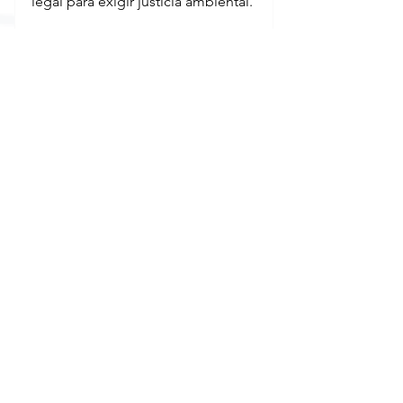
legal para exigir justicia ambiental.
Para leer la noticia completa ir a 
https://www.maresdemexico.com/
post/devastadora-explosión-en-
plataforma-petrolera-en-
campeche