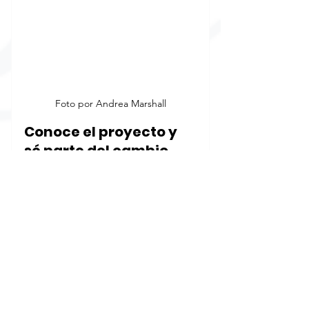
Foto por Andrea Marshall
Conoce el proyecto y 
sé parte del cambio
Proyecto completo aquí:
https://www.maresdemexico.com/
manta
La manta gigante es uno de los 
tesoros más majestuosos de 
nuestros mares y hoy tenemos la 