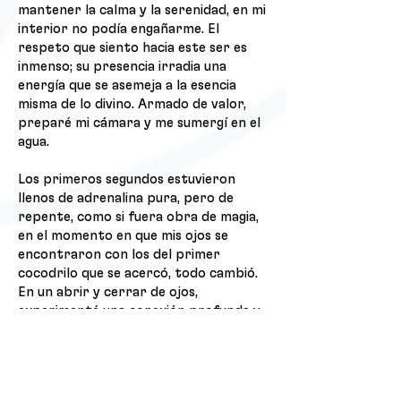
mantener la calma y la serenidad, en mi
interior no podía engañarme. El
respeto que siento hacia este ser es
inmenso; su presencia irradia una
energía que se asemeja a la esencia
misma de lo divino. Armado de valor,
preparé mi cámara y me sumergí en el
agua.
Los primeros segundos estuvieron
llenos de adrenalina pura, pero de
repente, como si fuera obra de magia,
en el momento en que mis ojos se
encontraron con los del primer
cocodrilo que se acercó, todo cambió.
En un abrir y cerrar de ojos,
experimenté una conexión profunda y
total con el momento que estaba
viviendo. Aparté la cámara de mi
campo de visión por un instante y sentí
cómo cada fibra de mi ser se veía