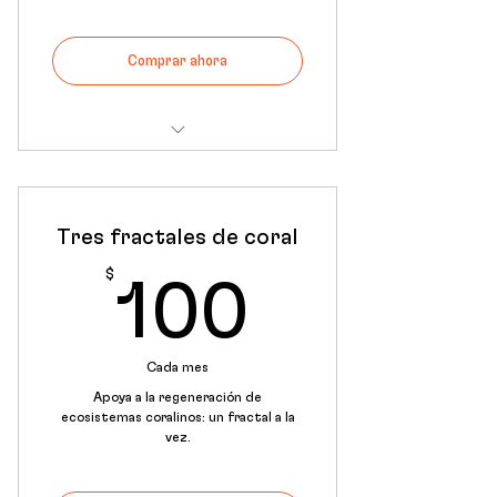
Comprar ahora
Constancia de participación en
programa "Fractales de Coral"
Tres fractales de coral
Recibirás un peluche
coleccionable mensualmente, son
$
100$
12.
100
Cada mes
Apoya a la regeneración de
ecosistemas coralinos: un fractal a la
vez.