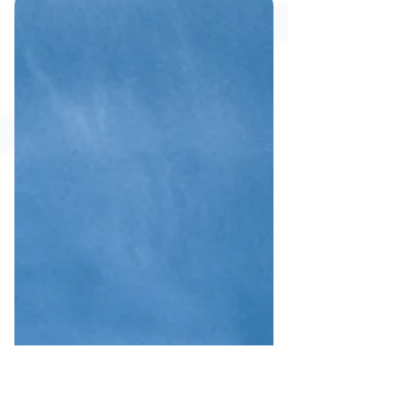
saltó al agua y vio pasar al pez más grande del
océano: el tiburón ballena, gigante, gentil y sin un
solo diente peligroso. Entre una manta gigante
inesperada y una boca enorme llena de peces, una
crónica sobre el día en que el miedo se transformó en
curiosidad y amor por el mar.