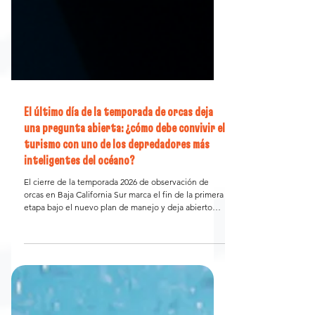
El último día de la temporada de orcas deja
una pregunta abierta: ¿cómo debe convivir el
turismo con uno de los depredadores más
inteligentes del océano?
El cierre de la temporada 2026 de observación de
orcas en Baja California Sur marca el fin de la primera
etapa bajo el nuevo plan de manejo y deja abierto
uno de los debates más intensos del turismo de
naturaleza en México. En este análisis periodístico —
que no representa la postura institucional de Mares
de México— reunimos los argumentos de
investigadores, operadores y conservacionistas sobre